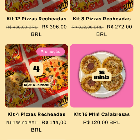
:
Kit 12 Pizzas Recheadas
Kit 8 Pizzas Recheadas
Preço
Preço
R$ 396,00
Preço
Preço
R$ 272,00
R$ 468,00 BRL
R$ 312,00 BRL
normal
BRL
promocional
normal
BRL
promocional
Promoção
Kit 4 Pizzas Recheadas
Kit 16 Mini Calabresas
Preço
Preço
R$ 144,00
Preço
R$ 120,00 BRL
R$ 156,00 BRL
normal
BRL
promocional
normal