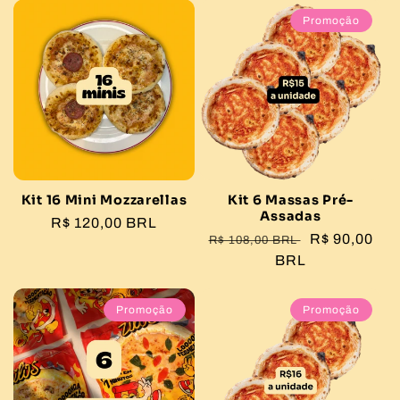
Promoção
Kit 16 Mini Mozzarellas
Kit 6 Massas Pré-
Assadas
Preço
R$ 120,00 BRL
Preço
Preço
R$ 90,00
R$ 108,00 BRL
normal
normal
BRL
promocional
Promoção
Promoção