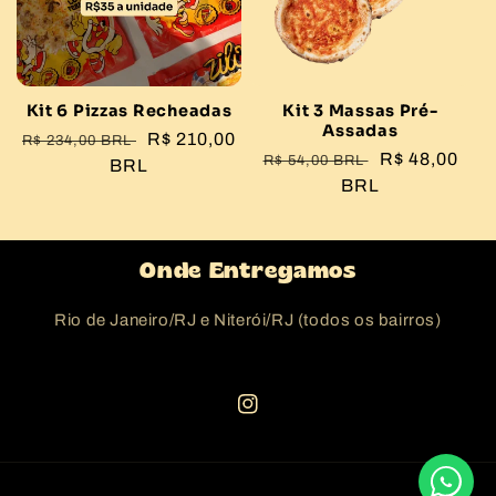
Kit 6 Pizzas Recheadas
Kit 3 Massas Pré-
Assadas
Preço
Preço
R$ 210,00
R$ 234,00 BRL
Preço
Preço
R$ 48,00
R$ 54,00 BRL
normal
BRL
promocional
normal
BRL
promocional
Onde Entregamos
Rio de Janeiro/RJ e Niterói/RJ (todos os bairros)
Instagram