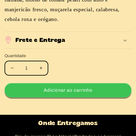
manjericão fresco, muçarela especial, calabresa,
cebola roxa e orégano.
Frete e Entrega
Quantidade
Diminuir
Aumentar
a
a
quantidade
quantidade
de
de
Adicionar ao carrinho
Calabresa
Calabresa
Com
Com
Cebola
Cebola
Roxa
Roxa
Onde Entregamos