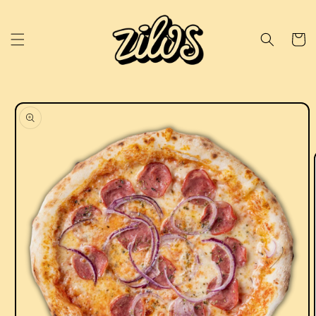
Pular
para o
conteúdo
Carrinh
Pular para
as
informações
do produto