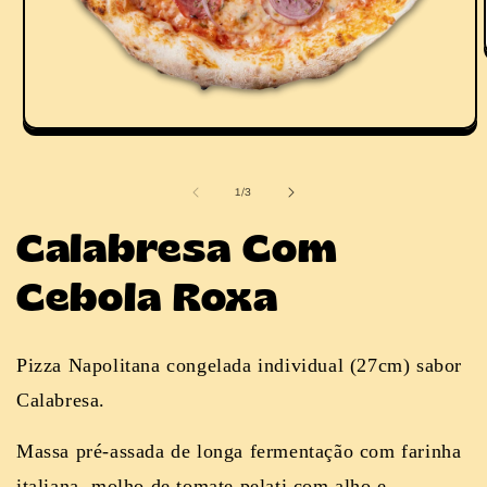
Abrir
mídia
1
na
de
1
/
3
janela
modal
Calabresa Com
Cebola Roxa
Pizza Napolitana congelada individual (27cm) sabor
Calabresa.
Massa pré-assada de longa fermentação com farinha
italiana, molho de tomate pelati com alho e